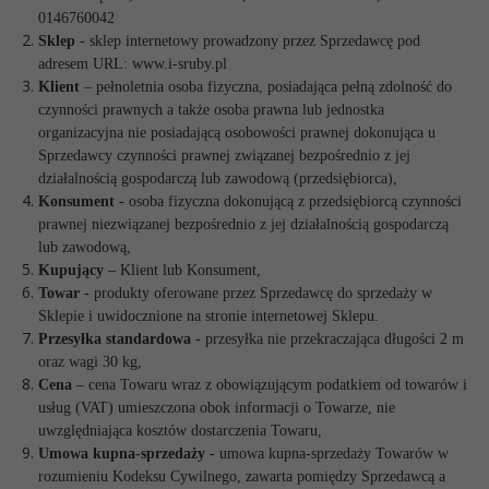
0146760042
Sklep
- sklep internetowy prowadzony przez Sprzedawcę pod
adresem URL: www.i-sruby.pl
Klient
– pełnoletnia osoba fizyczna, posiadająca pełną zdolność do
czynności prawnych a także osoba prawna lub jednostka
organizacyjna nie posiadającą osobowości prawnej dokonująca u
Sprzedawcy czynności prawnej związanej bezpośrednio z jej
działalnością gospodarczą lub zawodową (przedsiębiorca),
Konsument
- osoba fizyczna dokonującą z przedsiębiorcą czynności
prawnej niezwiązanej bezpośrednio z jej działalnością gospodarczą
lub zawodową,
Kupujący
– Klient lub Konsument,
Towar
- produkty oferowane przez Sprzedawcę do sprzedaży w
Sklepie i uwidocznione na stronie internetowej Sklepu.
Przesyłka standardowa
- przesyłka nie przekraczająca długości 2 m
oraz wagi 30 kg,
Cena
– cena Towaru wraz z obowiązującym podatkiem od towarów i
usług (VAT) umieszczona obok informacji o Towarze, nie
uwzględniająca kosztów dostarczenia Towaru,
Umowa kupna-sprzedaży
- umowa kupna-sprzedaży Towarów w
rozumieniu Kodeksu Cywilnego, zawarta pomiędzy Sprzedawcą a