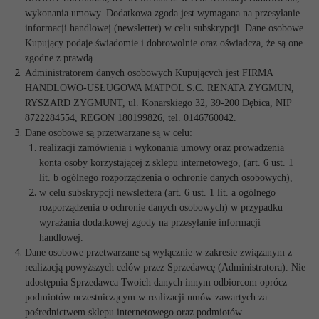
wykonania umowy. Dodatkowa zgoda jest wymagana na przesyłanie
informacji handlowej (newsletter) w celu subskrypcji.
Dane osobowe
Kupujący podaje świadomie i dobrowolnie oraz oświadcza, że są one
zgodne z prawdą.
Administratorem danych osobowych Kupujących jest FIRMA
HANDLOWO-USŁUGOWA MATPOL S.C. RENATA ZYGMUN,
RYSZARD ZYGMUNT, ul. Konarskiego 32, 39-200 Dębica, NIP
8722284554, REGON 180199826,
tel.
0146760042.
Dane osobowe są przetwarzane są w celu:
realizacji zamówienia i wykonania umowy oraz prowadzenia
konta osoby korzystającej z sklepu internetowego, (art. 6 ust. 1
lit. b ogólnego rozporządzenia o ochronie danych osobowych),
w celu subskrypcji newslettera (art. 6 ust. 1 lit. a ogólnego
rozporządzenia o ochronie danych osobowych) w przypadku
wyrażania dodatkowej zgody na przesyłanie informacji
handlowej.
Dane osobowe przetwarzane są wyłącznie w zakresie związanym z
realizacją powyższych celów przez Sprzedawcę (Administratora). Nie
udostępnia Sprzedawca Twoich danych innym odbiorcom oprócz
podmiotów uczestniczącym w realizacji umów zawartych za
pośrednictwem sklepu internetowego oraz podmiotów