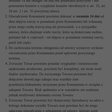
terminie 14 dni odstąpić od niej bez podawania przyczyny i bez
ponoszenia kosztów z wyjątkiem kosztów określonych w art. 33, art.
34 ust. 2 i art. 35 powyższej ustawy.
Oświadczenie Konsument powinien dokonać w
terminie 14 dni
od
dnia objęcia rzeczy w posiadanie przez Konsumenta lub wskazaną
przez niego osobę trzecią inną niż przewoźnik, a w przypadku
umowy, która obejmuje wiele rzeczy, które są dostarczane osobno,
partiami lub w częściach - od objęcia w posiadanie ostatniej rzeczy,
partii lub części.
Do zachowania terminu odstąpienia od umowy wystarczy wysłanie
oświadczenia przez Konsumenta przed upływem powyższego
terminu.
Zwracany Towar powinien posiadać oryginalne i niezniszczone
opakowanie producenta, powinien być kompletny, nie może nosić
śladów użytkowania. Do zwracanego Towaru powinien być
dołączony dowód jego zakupu oraz wszelkie inne
przedmioty/dokumenty otrzymane przez Konsumenta w związku z
zakupem Towaru. Brak spełnienia w/w warunków nie uzależnia
jednak możliwości dokonania zwrotu Towaru.
Zwracany Towar powinien być dostarczony Sprzedawcy na adres z
którego dokonano wysyłki Towaru oraz powinno być do niego
załączone oświadczenie o odstąpieniu od umowy, którego wzór