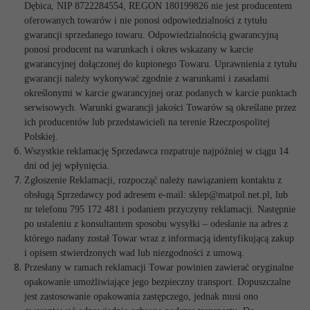
Dębica, NIP 8722284554, REGON 180199826 nie jest producentem
oferowanych towarów i nie ponosi odpowiedzialności z tytułu
gwarancji sprzedanego towaru. Odpowiedzialnością gwarancyjną
ponosi producent na warunkach i okres wskazany w karcie
gwarancyjnej dołączonej do kupionego Towaru. Uprawnienia z tytułu
gwarancji należy wykonywać zgodnie z warunkami i zasadami
określonymi w karcie gwarancyjnej oraz podanych w karcie punktach
serwisowych. Warunki gwarancji jakości Towarów są określane przez
ich producentów lub przedstawicieli na terenie Rzeczpospolitej
Polskiej.
Wszystkie reklamację Sprzedawca rozpatruje najpóźniej w ciągu 14
dni od jej wpłynięcia.
Zgłoszenie Reklamacji, rozpocząć należy nawiązaniem kontaktu z
obsługą Sprzedawcy pod adresem e-mail: sklep@matpol.net.pl, lub
nr telefonu 795 172 481 i podaniem przyczyny reklamacji. Następnie
po ustaleniu z konsultantem sposobu wysyłki – odesłanie na adres z
którego nadany został Towar wraz z informacją identyfikującą zakup
i opisem stwierdzonych wad lub niezgodności z umową.
Przesłany w ramach reklamacji Towar powinien zawierać oryginalne
opakowanie umożliwiające jego bezpieczny transport. Dopuszczalne
jest zastosowanie opakowania zastępczego, jednak musi ono