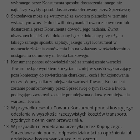
wybranego przez Konsumenta sposobu dostarczenia innego niż
najtańszy zwykły sposób dostarczenia oferowany przez Sprzedawcę.
Sprzedawca może się wstrzymać ze zwrotem płatności w terminie
wskazanym w ust. 9 do chwili otrzymania Towaru z powrotem lub
dostarczenia przez Konsumenta dowodu jego nadania. Zwrot
uiszczonych należności dokonany będzie dokonany przy użyciu
takiego samego sposobu zapłaty, jakiego użył Konsument w
momencie złożenia zamówienia lub na wskazany w oświadczeniu o
odstąpieniu od umowy nr konta bankowego.
Konsument ponosi odpowiedzialność za zmniejszenie wartości
Towaru będące wynikiem korzystania z niej w sposób wykraczający
poza konieczny do stwierdzenia charakteru, cech i funkcjonowania
rzeczy. W przypadku zmniejszenia wartości Towaru, Konsument
zostanie poinformowany przez Sprzedawcę o tym fakcie a kwota
podlegająca zwrotowi zostanie pomniejszona o koszty zmniejszenia
wartości Towaru.
W przypadku zwrotu Towaru Konsument ponosi koszty jego
odesłania w wysokości rzeczywistych kosztów transportu
zgodnych z cennikiem przewoźnika.
W przypadku nieodebrania przesyłki przez Kupującego,
Sprzedawca nie ponosi odpowiedzialności za opóźnienia lub
dodatkowe koszty wynikające z jej zwrotu.