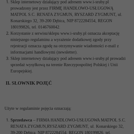
Sklep internetowy działający pod adresem www.i-sruby.pl
prowadzony jest przez FIRMĘ HANDLOWO-USŁUGOWĄ
MATPOL S.C. RENATA ZYGMUN, RYSZARD ZYGMUNT, ul.
Konarskiego 32, 39-200 Dębica, NIP 8722284554, REGON
180199826,
tel.
0146760042.
Korzystanie z serwisu/sklepu www.i-sruby.pl oznacza akceptację
niniejszego regulaminu a wyrażenie dodatkowej zgody przy
rejestracji oznacza zgodę na otrzymywanie wiadomości e-mail z
informacjami handlowymi (newsletter).
Sklep internetowy działający pod adresem www.i-sruby.pl prowadzi
sprzedaż wysyłkową na terenie Rzeczypospolitej Polskiej i Unii
Europejskiej.
II. SŁOWNIK POJĘĆ
Użyte w regulaminie pojęcia oznaczają:
Sprzedawca
– FIRMA HANDLOWO-USŁUGOWA MATPOL S.C.
RENATA ZYGMUN,RYSZARD ZYGMUNT, ul. Konarskiego 32,
39-200 Dębica, NIP 8722284554, REGON 180199826,
tel.