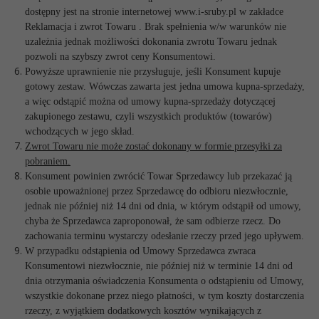
dostępny jest na stronie internetowej www.i-sruby.pl w zakładce
Reklamacja i zwrot Towaru . Brak spełnienia w/w warunków nie
uzależnia jednak możliwości dokonania zwrotu Towaru jednak
pozwoli na szybszy zwrot ceny Konsumentowi.
Powyższe uprawnienie nie przysługuje, jeśli Konsument kupuje
gotowy zestaw. Wówczas zawarta jest jedna umowa kupna-sprzedaży,
a więc odstąpić można od umowy kupna-sprzedaży dotyczącej
zakupionego zestawu, czyli wszystkich produktów (towarów)
wchodzących w jego skład.
Zwrot Towaru nie może zostać dokonany w formie przesyłki za
pobraniem.
Konsument powinien zwrócić Towar Sprzedawcy lub przekazać ją
osobie upoważnionej przez Sprzedawcę do odbioru niezwłocznie,
jednak nie później niż 14 dni od dnia, w którym odstąpił od umowy,
chyba że Sprzedawca zaproponował, że sam odbierze rzecz. Do
zachowania terminu wystarczy odesłanie rzeczy przed jego upływem.
W przypadku odstąpienia od Umowy Sprzedawca zwraca
Konsumentowi niezwłocznie, nie później niż w terminie 14 dni od
dnia otrzymania oświadczenia Konsumenta o odstąpieniu od Umowy,
wszystkie dokonane przez niego płatności, w tym koszty dostarczenia
rzeczy, z wyjątkiem dodatkowych kosztów wynikających z