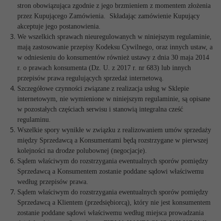
stron obowiązująca zgodnie z jego brzmieniem z momentem złożenia
przez Kupującego Zamówienia. Składając zamówienie Kupujący
akceptuje jego postanowienia.
We wszelkich sprawach nieuregulowanych w niniejszym regulaminie,
mają zastosowanie przepisy Kodeksu Cywilnego, oraz innych ustaw, a
w odniesieniu do konsumentów również ustawy z dnia 30 maja 2014
r. o prawach konsumenta (Dz. U. z 2017 r. nr 683) lub innych
przepisów prawa regulujących sprzedaż internetową.
Szczegółowe czynności związane z realizacja usług w Sklepie
internetowym, nie wymienione w niniejszym regulaminie, są opisane
w pozostałych częściach serwisu i stanowią integralna cześć
regulaminu.
Wszelkie spory wynikłe w związku z realizowaniem umów sprzedaży
między Sprzedawcą a Konsumentami będą rozstrzygane w pierwszej
kolejności na drodze polubownej (negocjacje).
Sądem właściwym do rozstrzygania ewentualnych sporów pomiędzy
Sprzedawcą a Konsumentem zostanie poddane sądowi właściwemu
według przepisów prawa.
Sądem właściwym do rozstrzygania ewentualnych sporów pomiędzy
Sprzedawcą a Klientem (przedsiębiorcą), który nie jest konsumentem
zostanie poddane sądowi właściwemu według miejsca prowadzania