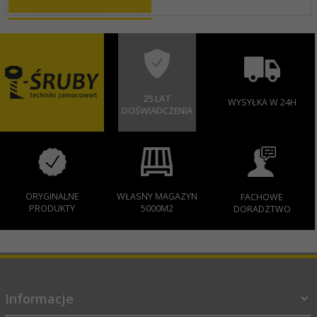
25 LAT
WYSYŁKA W 24H
DOŚWIADCZENIA
ORYGINALNE
WŁASNY MAGAZYN
FACHOWE
PRODUKTY
5000M2
DORADZTWO
Informacje