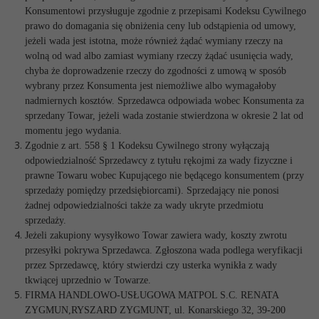
Konsumentowi przysługuje zgodnie z przepisami Kodeksu Cywilnego
prawo do domagania się obniżenia ceny lub odstąpienia od umowy,
jeżeli wada jest istotna, może również żądać wymiany rzeczy na
wolną od wad albo zamiast wymiany rzeczy żądać usunięcia wady,
chyba że doprowadzenie rzeczy do zgodności z umową w sposób
wybrany przez Konsumenta jest niemożliwe albo wymagałoby
nadmiernych kosztów. Sprzedawca odpowiada wobec Konsumenta za
sprzedany Towar, jeżeli wada zostanie stwierdzona
w okresie 2 lat od
momentu jego wydania
.
Zgodnie z art. 558 § 1 Kodeksu Cywilnego strony wyłączają
odpowiedzialność Sprzedawcy z tytułu rękojmi za wady fizyczne i
prawne Towaru wobec Kupującego nie będącego konsumentem (przy
sprzedaży pomiędzy przedsiębiorcami). Sprzedający nie ponosi
żadnej odpowiedzialności także za wady ukryte przedmiotu
sprzedaży.
Jeżeli zakupiony wysyłkowo Towar zawiera wady, koszty zwrotu
przesyłki pokrywa Sprzedawca. Zgłoszona wada podlega weryfikacji
przez Sprzedawcę, który stwierdzi czy usterka wynikła z wady
tkwiącej uprzednio w Towarze.
FIRMA HANDLOWO-USŁUGOWA MATPOL S.C. RENATA
ZYGMUN,RYSZARD ZYGMUNT, ul. Konarskiego 32, 39-200