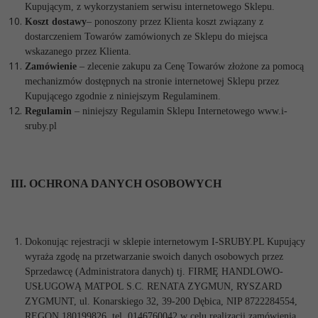
Kupującym, z wykorzystaniem serwisu internetowego Sklepu.
Koszt dostawy
– ponoszony przez Klienta koszt związany z
dostarczeniem Towarów zamówionych ze Sklepu do miejsca
wskazanego przez Klienta.
Zamówienie
– zlecenie zakupu za Cenę Towarów złożone za pomocą
mechanizmów dostępnych na stronie internetowej Sklepu przez
Kupującego zgodnie z niniejszym Regulaminem.
Regulamin
– niniejszy Regulamin Sklepu Internetowego www.i-
sruby.pl
III. OCHRONA DANYCH OSOBOWYCH
Dokonując rejestracji w sklepie internetowym I-SRUBY.PL Kupujący
wyraża zgodę na przetwarzanie swoich danych osobowych przez
Sprzedawcę (Administratora danych) tj. FIRMĘ HANDLOWO-
USŁUGOWĄ MATPOL S.C. RENATA ZYGMUN, RYSZARD
ZYGMUNT, ul. Konarskiego 32, 39-200 Dębica, NIP 8722284554,
REGON 180199826,
tel.
0146760042
w celu realizacji zamówienia,