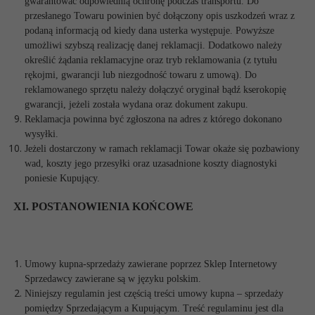
gwarantować odpowiednią ochronę podczas transportu. Do
przesłanego Towaru powinien być dołączony opis uszkodzeń wraz z
podaną informacją od kiedy dana usterka występuje. Powyższe
umożliwi szybszą realizację danej reklamacji. Dodatkowo należy
określić żądania reklamacyjne oraz tryb reklamowania (z tytułu
rękojmi, gwarancji lub niezgodność towaru z umową). Do
reklamowanego sprzętu należy dołączyć oryginał bądź kserokopię
gwarancji, jeżeli została wydana oraz dokument zakupu.
Reklamacja powinna być zgłoszona na adres z którego dokonano
wysyłki.
Jeżeli dostarczony w ramach reklamacji Towar okaże się pozbawiony
wad, koszty jego przesyłki oraz uzasadnione koszty diagnostyki
poniesie Kupujący.
XI. POSTANOWIENIA KOŃCOWE
Umowy kupna-sprzedaży zawierane poprzez Sklep Internetowy
Sprzedawcy zawierane są w języku polskim.
Niniejszy regulamin jest częścią treści umowy kupna – sprzedaży
pomiędzy Sprzedającym a Kupującym. Treść regulaminu jest dla