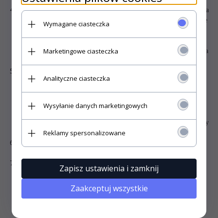
Wysyłka Towaru za granicę na terenie Unii Europejskiej jest możliwa
– w tym celu przed złożeniem zamówienia wymagany jest kontakt ze
Wymagane ciasteczka
Sprzedawcą w celu wskazania przez Kującego wybranego i
zamówionego przez niego dostawcy oraz ustalenia szczegółów
Marketingowe ciasteczka
dostawy. W takim przypadku Kupujący we własnym zakresie zawiera
umowę z dostawcą oraz ponosi koszty dostawy.
Sprzedawca nie ponosi odpowiedzialności za dostarczenie Towaru w
Analityczne ciasteczka
przypadku gdy dane adresowe podane przez Kupującego są błędne
lub niepełne. Ponowne wysłanie zamówionego Towaru po
otrzymaniu przez Sprzedawcę zwrotu przesyłki jest możliwe po
Wysyłanie danych marketingowych
dokonaniu ponownej wpłaty za wysyłkę oraz pokryciu kosztów
związanych z dostarczeniem zwrotu. To samo dotyczy przypadku gdy
Reklamy spersonalizowane
Kupujący nie odbierze w terminie przesyłki i zostanie ona odesłana.
Sprzedawca nie ponosi odpowiedzialności za koszty i opóźnienia
wynikające z nieodebrania przesyłki przez Kupującego.
W przypadku dostrzeżenia uszkodzeń mechanicznych powstałych
Zapisz ustawienia i zamknij
podczas transportu lub braku Towaru w przesyłce, Kupujący
powinien w obecności dostawcy (przewoźnika) sporządzić protokół
Zaakceptuj wszystkie
reklamacyjny (dostępny u dostawcy/przewoźnika) podpisany przez
obie strony. Prosimy również o poinformowanie Sprzedawcy o
zaistniałym fakcie.