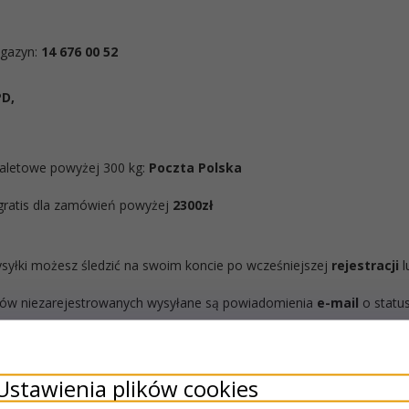
gazyn:
14 676 00 52
D,
paletowe powyżej 300 kg:
Poczta Polska
gratis dla zamówień powyżej
2300zł
syłki możesz śledzić na swoim koncie po wcześniejszej
rejestracji
l
ntów niezarejestrowanych wysyłane są powiadomienia
e-mail
o status
Ustawienia plików cookies