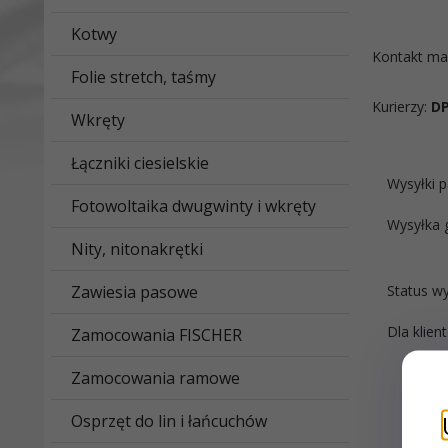
Kotwy
Kontakt ma
Folie stretch, taśmy
Kurierzy:
DP
Wkręty
Łączniki ciesielskie
Wysyłki 
Fotowoltaika dwugwinty i wkręty
Wysyłka 
Nity, nitonakrętki
Zawiesia pasowe
Status wy
Dla klie
Zamocowania FISCHER
Zamocowania ramowe
Osprzęt do lin i łańcuchów