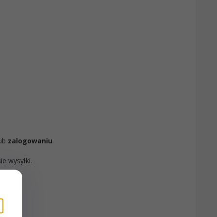
ub
zalogowaniu
.
ie wysyłki.