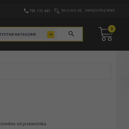
795 172 481
ZALOGUJ SIĘ
ZAREJESTRUJ MNIE
0
categories_searcher
YSTKIE KATEGORIE
średnio od przewoźnika.