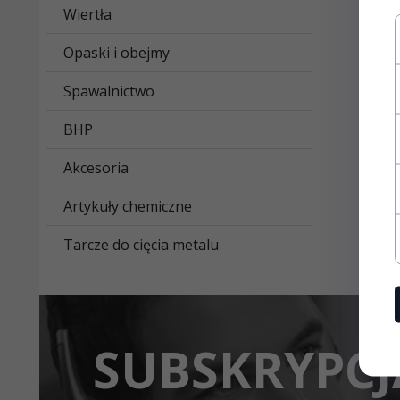
Wiertła
Opaski i obejmy
Spawalnictwo
BHP
Akcesoria
Artykuły chemiczne
Tarcze do cięcia metalu
SUBSKRYPCJ