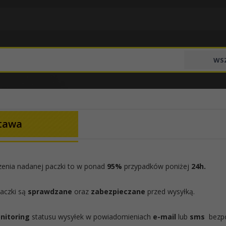
WSZ
tawa
zenia nadanej paczki to w ponad
95%
przypadków poniżej
24h.
aczki są
sprawdzane
oraz
zabezpieczane
przed wysyłką.
nitoring
statusu wysyłek w powiadomieniach
e-mail
lub
sms
bezpo