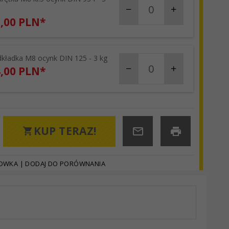
,
00
PLN*
kładka M8 ocynk DIN 125 - 3 kg
products_quantity_83
,
00
PLN*
KUP TERAZ!
HOWKA
|
DODAJ DO PORÓWNANIA