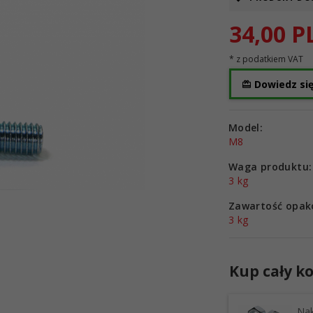
34,
00
P
* z podatkiem VAT
Dowiedz się
Model:
M8
Waga produktu:
3
kg
Zawartość opak
3 kg
Kup cały ko
Nak