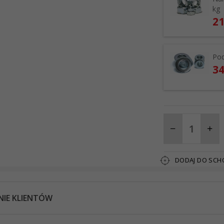
kg
21
Pod
34
DODAJ DO SC
NIE KLIENTÓW