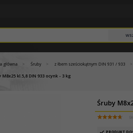
WSZ
na główna
Śruby
z łbem sześciokątnym DIN 931 / 933
 M8x25 kl.5,8 DIN 933 ocynk - 3 kg
Śruby M8x25
ŚR
PRODUKT DO