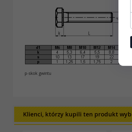
p-skok gwintu
Klienci, którzy kupili ten produkt wybr