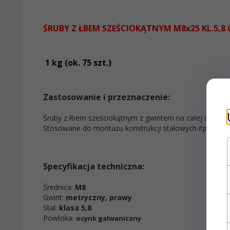
ŚRUBY Z ŁBEM SZEŚCIOKĄTNYM M8x25 KL.5,8
1 kg (ok. 75 szt.)
Zastosowanie i przeznaczenie:
Śruby z łbem sześciokątnym z gwintem na całej długośc
Stosowane do montażu konstrukcji stalowych itp.
Specyfikacja techniczna:
Średnica:
M8
Gwint:
metryczny, prawy
Stal:
klasa 5,8
Powłoka:
ocynk galwaniczny