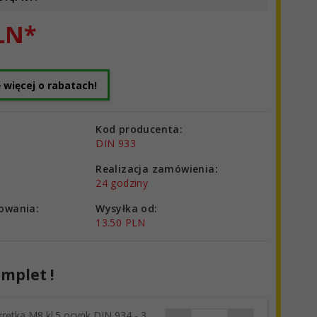
LN*
 więcej o rabatach!
Kod producenta:
DIN 933
Realizacja zamówienia:
24 godziny
owania:
Wysyłka od:
13.50 PLN
mplet !
rętka M8 kl.5 ocynk DIN 934 - 3
products_quantity_43