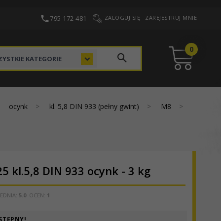
795 172 481
ZALOGUJ SIĘ
ZAREJESTRUJ MNIE
0
categories_searcher
YSTKIE KATEGORIE
ocynk
kl. 5,8 DIN 933 (pełny gwint)
M8
 kl.5,8 DIN 933 ocynk - 3 kg
EDNIA:
5.0
OCEN:
1
STĘPNY!