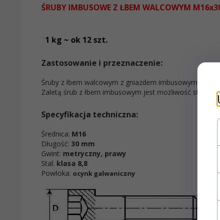
ŚRUBY IMBUSOWE Z ŁBEM WALCOWYM M16x30
1 kg ~ ok 12 szt.
Zastosowanie i przeznaczenie:
Śruby z łbem walcowym z gniazdem imbusowym
Zaletą śrub z łbem imbusowym jest możliwość stosowania
Specyfikacja techniczna:
Średnica:
M16
Długość:
30 mm
Gwint:
metryczny, prawy
Stal:
klasa 8,8
Powłoka:
ocynk galwaniczny