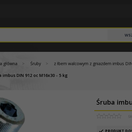
WSZ
na główna
Śruby
z łbem walcowym z gniazdem imbus DI
a imbus DIN 912 oc M16x30 - 5 kg
Śruba imbu
ŚR
PRODUKT DO