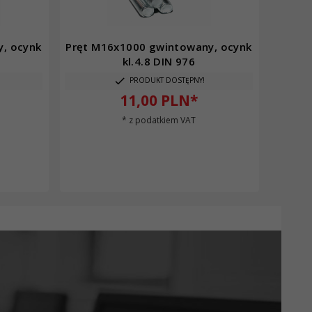
, ocynk
Pręt M16x1000 gwintowany, ocynk
kl.4.8 DIN 976
PRODUKT DOSTĘPNY!
11,
00
PLN*
* z podatkiem VAT