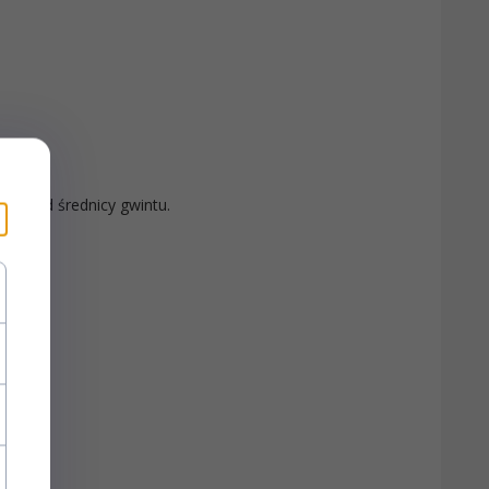
ksza od średnicy gwintu.