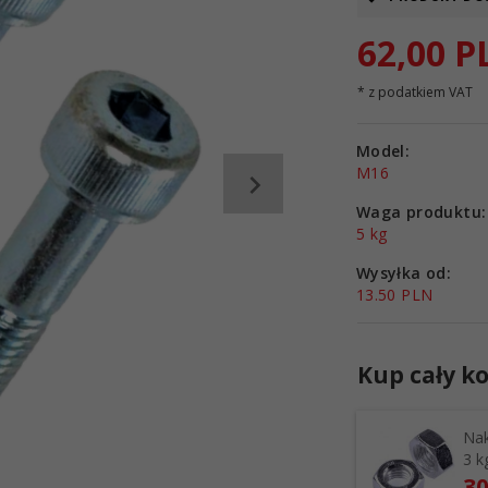
62,
00
P
* z podatkiem VAT
Model:
M16
Waga produktu:
5
kg
Wysyłka od:
13.50 PLN
Kup cały ko
Nak
3 k
30