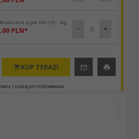
kładka M16 ocynk DIN 125 - 3kg
products_quantity_87
,
00
PLN*
KUP TERAZ!
HOWKA
|
DODAJ DO PORÓWNANIA