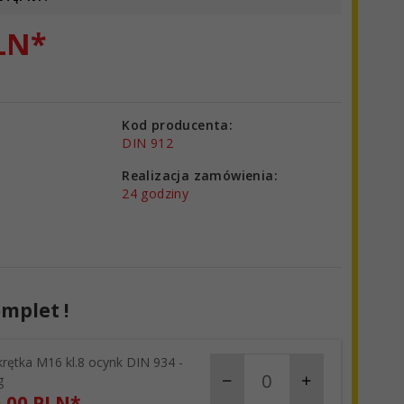
LN*
Kod producenta:
DIN 912
Realizacja zamówienia:
24 godziny
mplet !
rętka M16 kl.8 ocynk DIN 934 -
products_quantity_56
g
,
00
PLN*