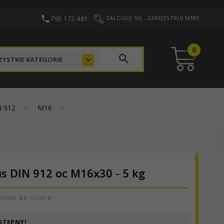
795 172 481
ZALOGUJ SIĘ
ZAREJESTRUJ MNIE
0
categories_searcher
YSTKIE KATEGORIE
N 912
M16
s DIN 912 oc M16x30 - 5 kg
EDNIA:
0.0
OCEN:
0
STĘPNY!