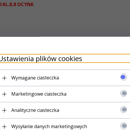
 KL.8,8 OCYNK
 ich w miejscach, w których średnica łba jest tylko nieznacznie wię
Ustawienia plików cookies
Wymagane ciasteczka
Marketingowe ciasteczka
Analityczne ciasteczka
Wysyłanie danych marketingowych