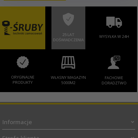
25 LAT
WYSYŁKA W 24H
DOŚWIADCZENIA
ORYGINALNE
WŁASNY MAGAZYN
FACHOWE
PRODUKTY
5000M2
DORADZTWO
Informacje
Strefa klienta