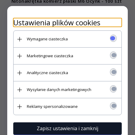
Nitonakrętka kołnierz płaski M6 Ocynk - 100 szt
10,
00
PLN*
* z podatkiem VAT
Ustawienia plików cookies
KUP TERAZ!
Wymagane ciasteczka
Marketingowe ciasteczka
Analityczne ciasteczka
Wysyłanie danych marketingowych
Reklamy spersonalizowane
Zapisz ustawienia i zamknij