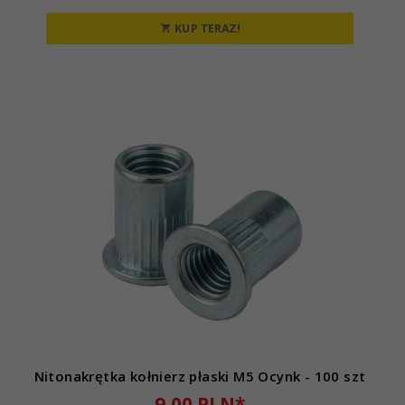
KUP TERAZ!
Nitonakrętka kołnierz płaski M5 Ocynk - 100 szt
9,
00
PLN*