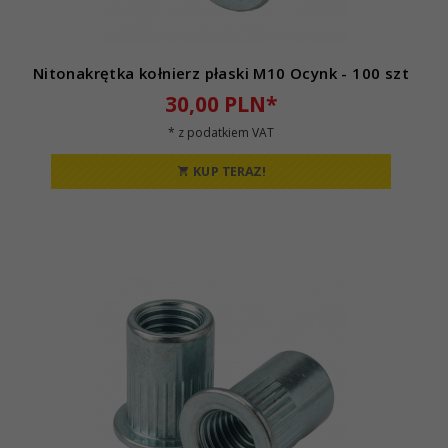
Nitonakrętka kołnierz płaski M10 Ocynk - 100 szt
30,
00
PLN*
* z podatkiem VAT
KUP TERAZ!