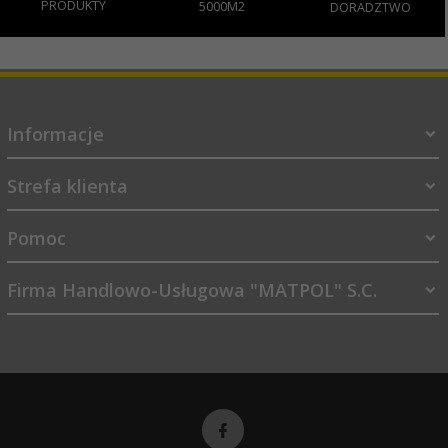
PRODUKTY
5000M2
DORADZTWO
Informacje
Strefa klienta
Pomoc
Firma Handlowo-Usługowa "MATPOL" S.C.
sklep@matpol.net.pl