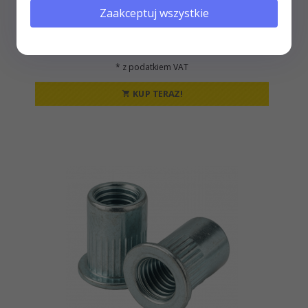
Zaakceptuj wszystkie
Nitonakrętka kołnierz płaski M8 Ocynk - 100 szt
14,
00
PLN*
* z podatkiem VAT
KUP TERAZ!