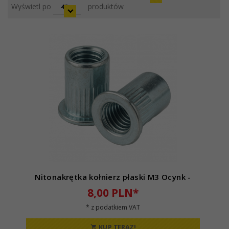
pop
Wyświetl po
produktów
48
Nitonakrętka kołnierz płaski M3 Ocynk -
8,
00
PLN*
* z podatkiem VAT
KUP TERAZ!