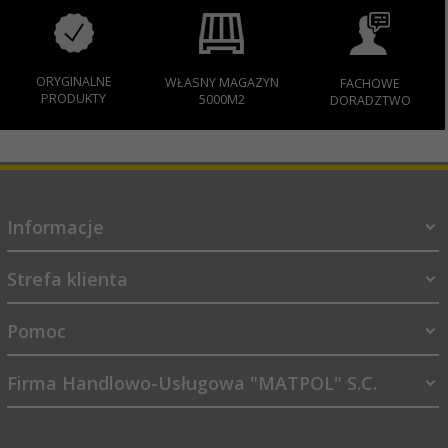
ORYGINALNE
WŁASNY MAGAZYN
FACHOWE
PRODUKTY
5000M2
DORADZTWO
Informacje
Strefa klienta
Pomoc
Firma Handlowo-Usługowa "MATPOL" S.C.