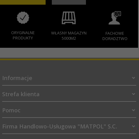
ORYGINALNE
WŁASNY MAGAZYN
FACHOWE
PRODUKTY
5000M2
DORADZTWO
Informacje
Strefa klienta
Pomoc
Firma Handlowo-Usługowa "MATPOL" S.C.