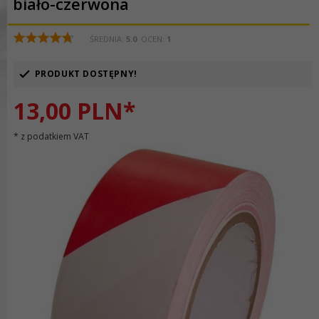
biało-czerwona
ŚREDNIA:
5.0
OCEN:
1
PRODUKT DOSTĘPNY!
13,
00
PLN*
* z podatkiem VAT