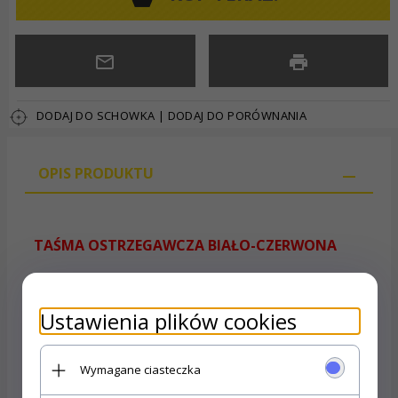
DODAJ DO SCHOWKA
|
DODAJ DO PORÓWNANIA
OPIS PRODUKTU
TAŚMA OSTRZEGAWCZA BIAŁO-CZERWONA
70mm x 200m
Ustawienia plików cookies
Zastosowanie i przeznaczenie:
Wymagane ciasteczka
Taśma przydatna do odgradzania niebezpiecznych