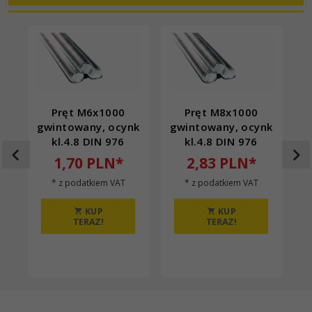
Pręt M6x1000
Pręt M8x1000
gwintowany, ocynk
gwintowany, ocynk
g
kl.4.8 DIN 976
kl.4.8 DIN 976
1,
70
PLN*
2,
83
PLN*
* z podatkiem VAT
* z podatkiem VAT
KUP
KUP
TERAZ!
TERAZ!