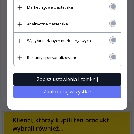
miejsc.
Marketingowe ciasteczka
Wykorzystywana również do wytyczania tras na
zawodach sportowych.
Analityczne ciasteczka
Specyfikacja techniczna:
Wysyłanie danych marketingowych
Długość:
200 m
Reklamy spersonalizowane
Szerokość:
70 mm
Jednostronna, foliowa
Rozciągliwa
Zapisz ustawienia i zamknij
OPINIE KLIENTÓW
Zaakceptuj wszystkie
Klienci, którzy kupili ten produkt
wybrali również...