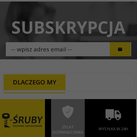
SUBSKRYPCJA
DLACZEGO MY
25 LAT
WYSYŁKA W 24H
DOŚWIADCZENIA