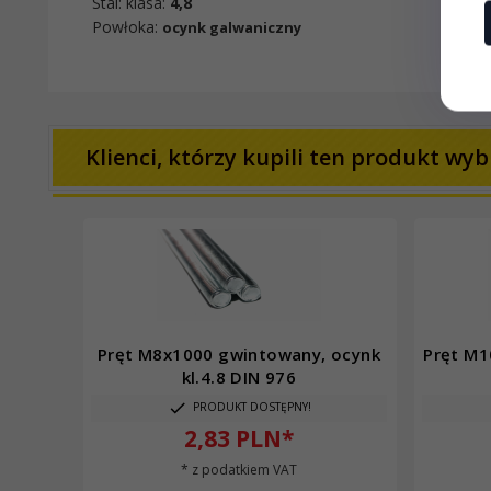
Stal: klasa:
4,8
Powłoka:
ocynk galwaniczny
Klienci, którzy kupili ten produkt wybr
Pręt M8x1000 gwintowany, ocynk
Pręt M1
kl.4.8 DIN 976
PRODUKT DOSTĘPNY!
2,
83
PLN*
* z podatkiem VAT