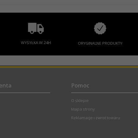
WYSYŁKA W 24H
ORYGINALNE PRODUKTY
ienta
Pomoc
O sklepie
Mapa strony
Reklamacje i zwrot towaru