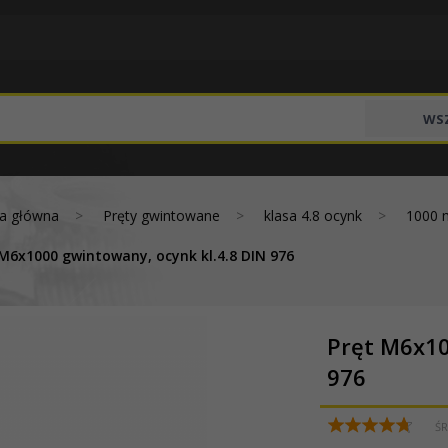
WSZ
na główna
Pręty gwintowane
klasa 4.8 ocynk
1000
 M6x1000 gwintowany, ocynk kl.4.8 DIN 976
Pręt M6x10
976
ŚR