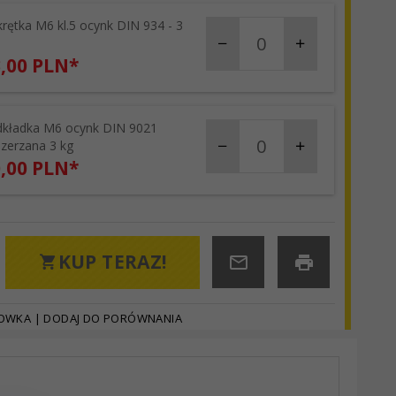
rętka M6 kl.5 ocynk DIN 934 - 3
products_quantity_42
,
00
PLN*
kładka M6 ocynk DIN 9021
products_quantity_62
zerzana 3 kg
,
00
PLN*
KUP TERAZ!
HOWKA
|
DODAJ DO PORÓWNANIA