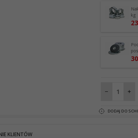
Nak
kg
23
Pod
pos
30
DODAJ DO SC
NIE KLIENTÓW