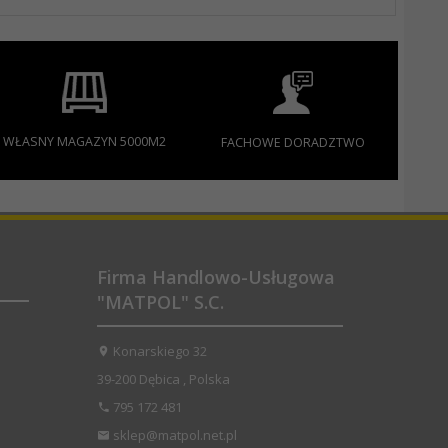
WŁASNY MAGAZYN 5000M2
FACHOWE DORADZTWO
Firma Handlowo-Usługowa
"MATPOL" S.C.
Konarskiego 32
39-200
Dębica
,
Polska
795 172 481
sklep@matpol.net.pl