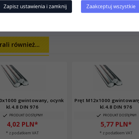
Zapisz ustawienia i zamknij
Zaakceptuj wszystkie
ali również...
0x1000 gwintowany, ocynk
Pręt M12x1000 gwintowany
kl.4.8 DIN 976
kl.4.8 DIN 976
PRODUKT DOSTĘPNY!
PRODUKT DOSTĘPNY!
4,
02
PLN*
5,
77
PLN*
* z podatkiem VAT
* z podatkiem VAT