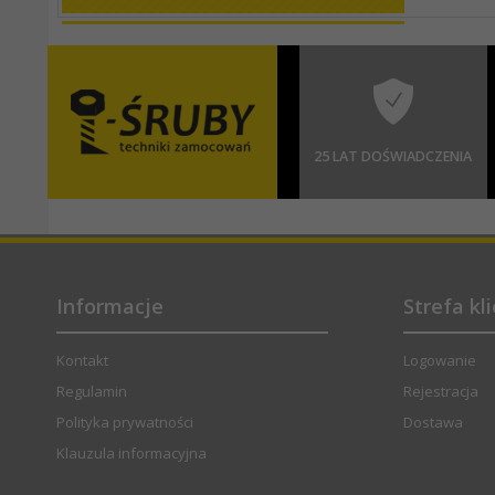
25 LAT DOŚWIADCZENIA
Informacje
Strefa kl
Kontakt
Logowanie
Regulamin
Rejestracja
Polityka prywatności
Dostawa
Klauzula informacyjna