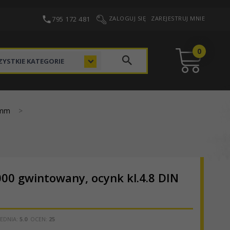
795 172 481
ZALOGUJ SIĘ
ZAREJESTRUJ MNIE
0
categories_searcher
YSTKIE KATEGORIE
 mm
00 gwintowany, ocynk kl.4.8 DIN
EDNIA:
5.0
OCEN:
25