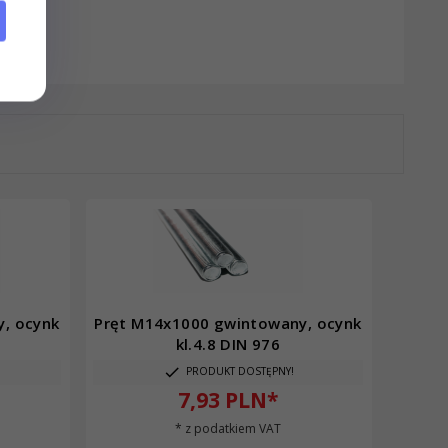
, ocynk
Pręt M14x1000 gwintowany, ocynk
kl.4.8 DIN 976
PRODUKT DOSTĘPNY!
7,
93
PLN*
* z podatkiem VAT