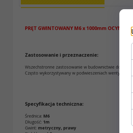
PRĘT GWINTOWANY M6 x 1000mm OCYNK
Zastosowanie i przeznaczenie:
Wszechstronne zastosowanie w budownictwie do łączenia
Często wykorzystywany w podwieszeniach wentylacyjnych
Specyfikacja techniczna
:
Średnica:
M6
Długość:
1m
Gwint:
metryczny, prawy