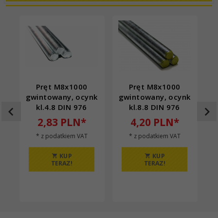
Pręt M8x1000
Pręt M8x1000
gwintowany, ocynk
gwintowany, ocynk
g
kl.4.8 DIN 976
kl.8.8 DIN 976
2,
83
PLN*
4,
20
PLN*
* z podatkiem VAT
* z podatkiem VAT
KUP
KUP
TERAZ!
TERAZ!