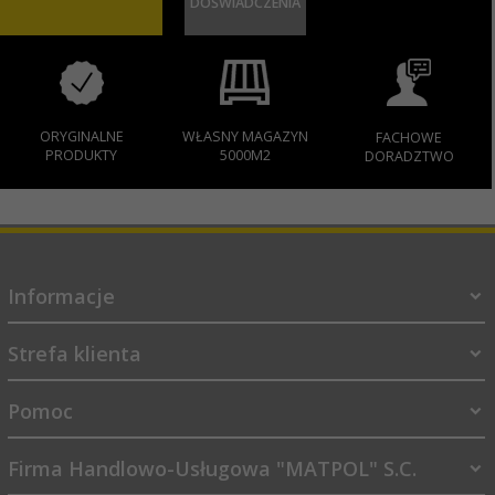
DOŚWIADCZENIA
ORYGINALNE
WŁASNY MAGAZYN
FACHOWE
PRODUKTY
5000M2
DORADZTWO
Informacje
Strefa klienta
Pomoc
Firma Handlowo-Usługowa "MATPOL" S.C.