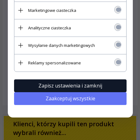
wykonane (poliester) ma największą odporność na
oddziaływanie substancji chemicznych, w tym kwasów.
Marketingowe ciasteczka
Specyfikacja:
Analityczne ciasteczka
Zawiesie Pasowe Typ B2 (dwuwarstwowe)
Dopuszczalne obciążenie robocze –
2000 kg / 2T
Wysyłanie danych marketingowych
Długość robocza:
4,0m
Norma produkcji:
PN-EN 1492-1
Rodzaj użytego materiału
: PES
Reklamy spersonalizowane
Zakończenie:
pętle podszyte dodatkową warstwą
materiału zapobiegające przecieraniu się
głównej taśmy
Zapisz ustawienia i zamknij
OPINIE KLIENTÓW
Zaakceptuj wszystkie
Klienci, którzy kupili ten produkt
wybrali również...