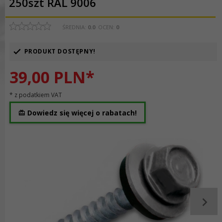
250szt RAL 9006
ŚREDNIA:
0.0
OCEN:
0
PRODUKT DOSTĘPNY!
39,
00
PLN*
* z podatkiem VAT
Dowiedz się więcej o rabatach!