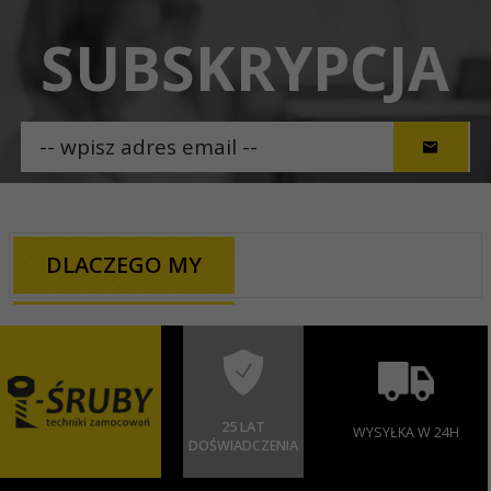
SUBSKRYPCJA
DLACZEGO MY
25 LAT
WYSYŁKA W 24H
DOŚWIADCZENIA