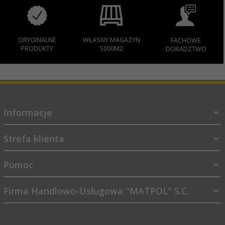
ORYGINALNE
WŁASNY MAGAZYN
FACHOWE
PRODUKTY
5000M2
DORADZTWO
Informacje
Strefa klienta
Pomoc
Firma Handlowo-Usługowa "MATPOL" S.C.