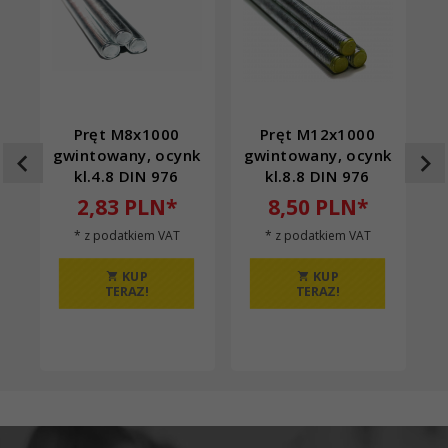
Pręt M8x1000
Pręt M12x1000
gwintowany, ocynk
gwintowany, ocynk
n
kl.4.8 DIN 976
kl.8.8 DIN 976
2,
83
PLN*
8,
50
PLN*
* z podatkiem VAT
* z podatkiem VAT
KUP
KUP
TERAZ!
TERAZ!