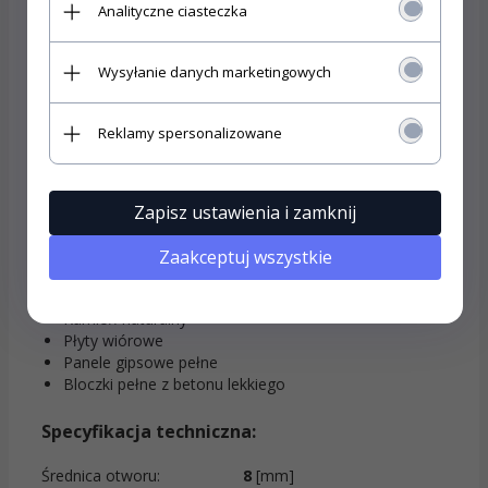
Analityczne ciasteczka
Materiały budowlane
Wysyłanie danych marketingowych
Beton
Cegła pełna
bloczki silikatowe pełne
Reklamy spersonalizowane
Gazobeton
pustaki ceramiczne
pustaki silikatowe
Płyta gipsowa
Zapisz ustawienia i zamknij
Płyty gipsowo-kartonowe i g-k zbrojone włóknem
Pustaki z betonu lekkiego
Zaakceptuj wszystkie
Stropy gęstożebrowe z pustaków ceramicznych i
betonu lub podobne
Kamień naturalny
Płyty wiórowe
Panele gipsowe pełne
Bloczki pełne z betonu lekkiego
Specyfikacja techniczna
:
Średnica otworu:
8
[mm]