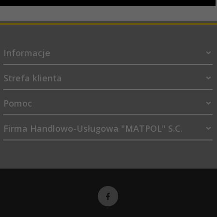
Informacje
Strefa klienta
Pomoc
Firma Handlowo-Usługowa "MATPOL" S.C.
sklep@matpol.net.pl