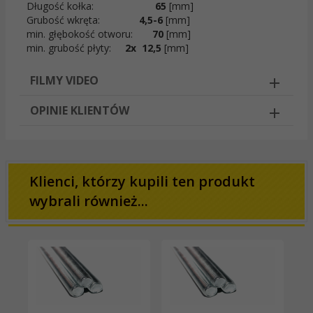
Długość kołka:
65
[mm]
Grubość wkręta:
4,5-6
[mm]
min. głębokość otworu:
70
[mm]
min. grubość płyty:
2x
12,5
[mm]
FILMY VIDEO
OPINIE KLIENTÓW
Klienci, którzy kupili ten produkt
wybrali również...