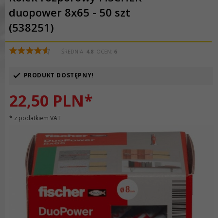
duopower 8x65 - 50 szt
(538251)
ŚREDNIA:
4.8
OCEN:
6
PRODUKT DOSTĘPNY!
22,
50
PLN*
* z podatkiem VAT