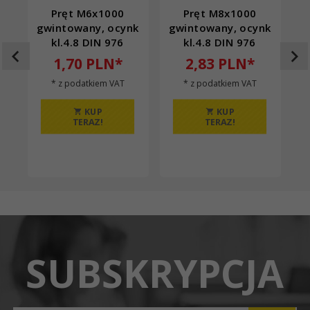
Pręt M6x1000
Pręt M8x1000
gwintowany, ocynk
gwintowany, ocynk
g
kl.4.8 DIN 976
kl.4.8 DIN 976
1,
70
PLN*
2,
83
PLN*
* z podatkiem VAT
* z podatkiem VAT
KUP
KUP
TERAZ!
TERAZ!
SUBSKRYPCJA