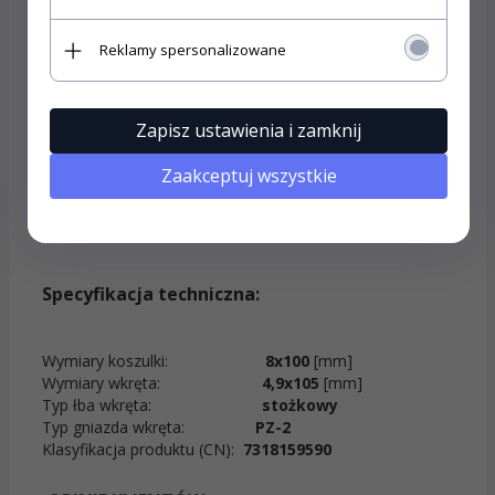
Szybki i łatwy montaż przelotowy redukuje
czas montażu
Reklamy spersonalizowane
Materiały budowlane:
Zapisz ustawienia i zamknij
Beton
Beton komórkowy
Zaakceptuj wszystkie
Cegła ceramiczna pełna
Cegła silikatowa pełna
Specyfikacja techniczna
:
Wymiary koszulki:
8x100
[mm]
Wymiary wkręta:
4,9x105
[mm]
Typ łba wkręta:
stożkowy
Typ gniazda wkręta:
PZ-2
Klasyfikacja produktu (CN):
7318159590