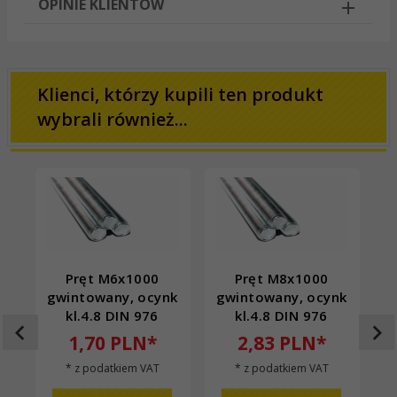
OPINIE KLIENTÓW
Klienci, którzy kupili ten produkt
wybrali również...
Pręt M6x1000
Pręt M8x1000
gwintowany, ocynk
gwintowany, ocynk
g
kl.4.8 DIN 976
kl.4.8 DIN 976
1,
70
PLN*
2,
83
PLN*
* z podatkiem VAT
* z podatkiem VAT