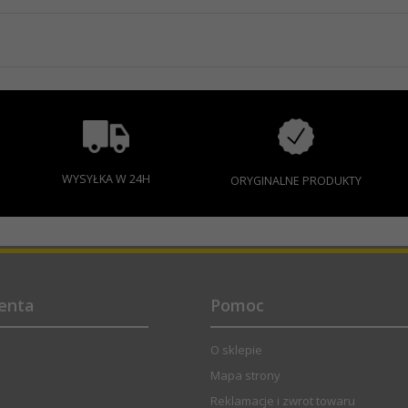
WYSYŁKA W 24H
ORYGINALNE PRODUKTY
ienta
Pomoc
O sklepie
Mapa strony
Reklamacje i zwrot towaru