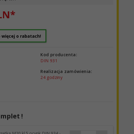
LN*
 więcej o rabatach!
Kod producenta:
DIN 931
Realizacja zamówienia:
24 godziny
mplet !
rętka M20 kl.5 ocynk DIN 934 -
products_quantity_49