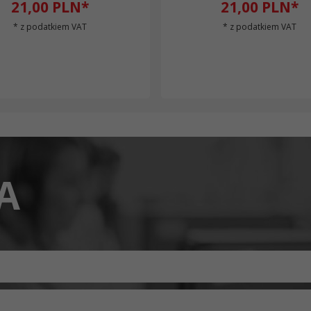
21,
00
PLN*
21,
00
PLN*
* z podatkiem VAT
* z podatkiem VAT
A