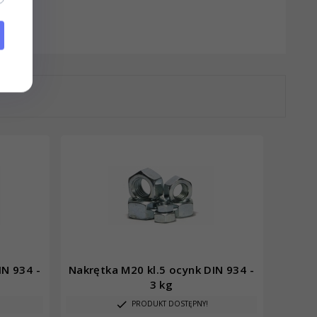
IN 934 -
Nakrętka M20 kl.5 ocynk DIN 934 -
3 kg
PRODUKT DOSTĘPNY!