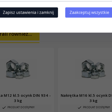
Zapisz ustawienia i zamknij
Zaakceptuj wszystkie
ali również...
a M12 kl.5 ocynk DIN 934 -
Nakrętka M16 kl.5 ocynk D
3 kg
3 kg
PRODUKT DOSTĘPNY!
PRODUKT DOSTĘPNY!