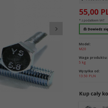
55,
00
P
* z podatkiem VAT
Dowiedz się
Model:
M20
Waga produktu:
5
kg
Wysyłka od:
13.50 PLN
Kup cały ko
Nak