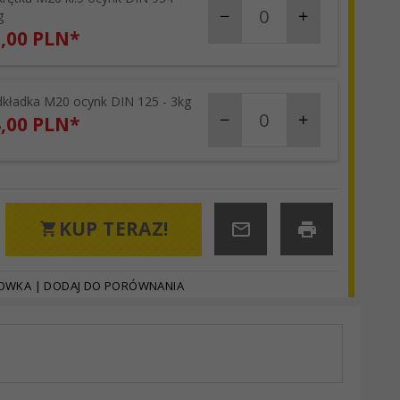
g
,
00
PLN*
kładka M20 ocynk DIN 125 - 3kg
products_quantity_89
,
00
PLN*
KUP TERAZ!
HOWKA
|
DODAJ DO PORÓWNANIA