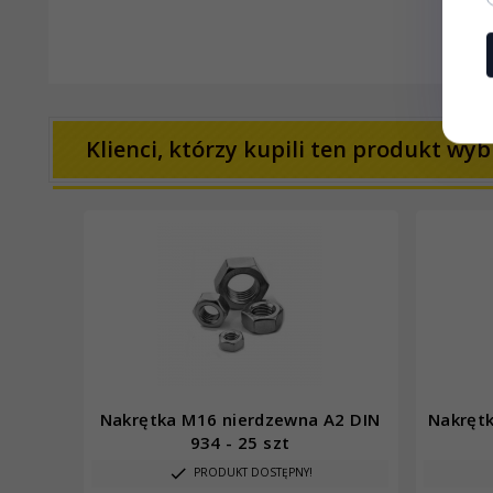
Klienci, którzy kupili ten produkt wybr
Nakrętka M16 nierdzewna A2 DIN
Nakrętk
934 - 25 szt
PRODUKT DOSTĘPNY!