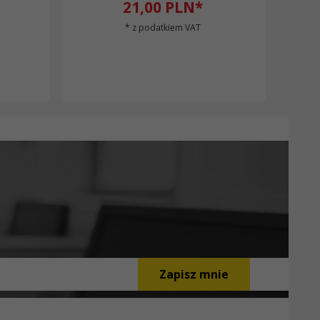
21,
00
PLN*
* z podatkiem VAT
Zapisz mnie