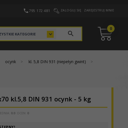
795 172 481
ZALOGUJ SIĘ
ZAREJESTRUJ MNIE
0
categories_searcher
YSTKIE KATEGORIE
ocynk
kl. 5,8 DIN 931 (niepełyn gwint)
0 kl.5,8 DIN 931 ocynk - 5 kg
EDNIA:
0.0
OCEN:
0
STĘPNY!