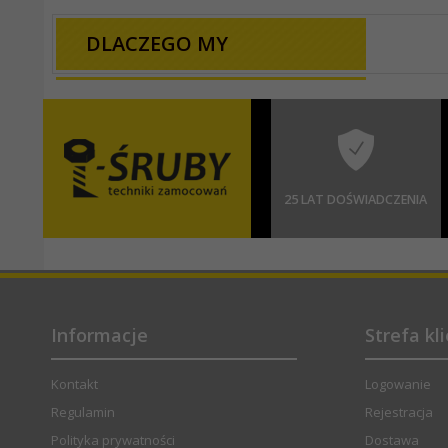
DLACZEGO MY
25 LAT DOŚWIADCZENIA
Informacje
Strefa kl
Kontakt
Logowanie
Regulamin
Rejestracja
Polityka prywatności
Dostawa