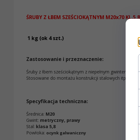
ŚRUBY Z ŁBEM SZEŚCIOKĄTNYM M20x70 KL.5,
1 kg (ok 4 szt.)
Zastosowanie i przeznaczenie:
Śruby z łbem sześciokątnym z niepełnym gwintem.
Stosowane do montażu konstrukcji stalowych itp.
Specyfikacja techniczna:
Średnica:
M20
Gwint:
metryczny, prawy
Stal:
klasa 5,8
Powłoka:
ocynk galwaniczny