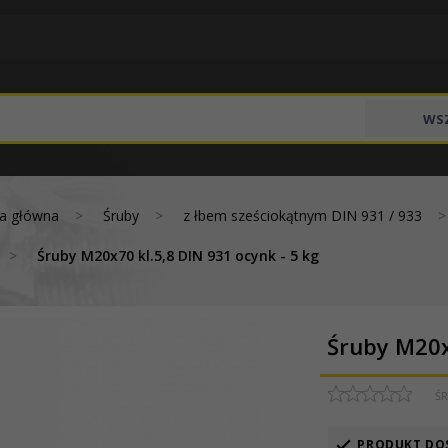
WSZ
na główna
Śruby
z łbem sześciokątnym DIN 931 / 933
Śruby M20x70 kl.5,8 DIN 931 ocynk - 5 kg
Śruby M20x7
ŚR
PRODUKT DO