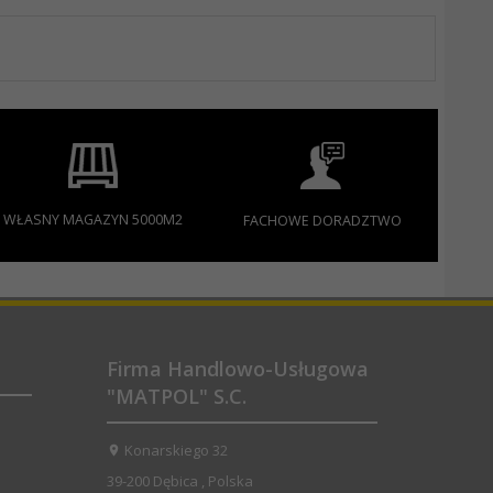
WŁASNY MAGAZYN 5000M2
FACHOWE DORADZTWO
Firma Handlowo-Usługowa
"MATPOL" S.C.
Konarskiego 32
39-200
Dębica
,
Polska