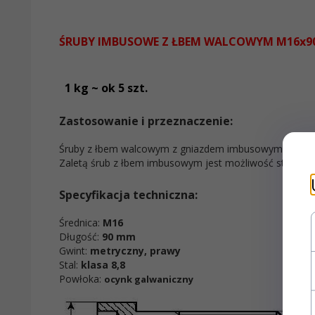
ŚRUBY IMBUSOWE Z ŁBEM WALCOWYM M16x90
1 kg ~ ok 5 szt.
Zastosowanie i przeznaczenie:
Śruby z łbem walcowym z gniazdem imbusowym
Zaletą śrub z łbem imbusowym jest możliwość stosowania
Specyfikacja techniczna:
Średnica:
M16
Długość:
90 mm
Gwint:
metryczny, prawy
Stal:
klasa 8,8
Powłoka:
ocynk galwaniczny