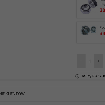
3 k
30
Pod
34
DODAJ DO SC
NIE KLIENTÓW