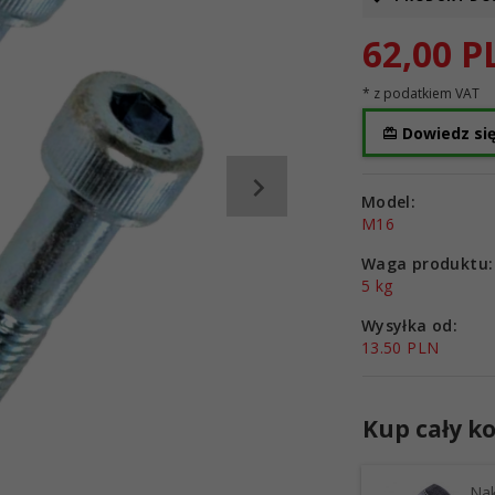
62,
00
P
* z podatkiem VAT
Dowiedz się
Model:
M16
Waga produktu:
5
kg
Wysyłka od:
13.50 PLN
Kup cały ko
Nak