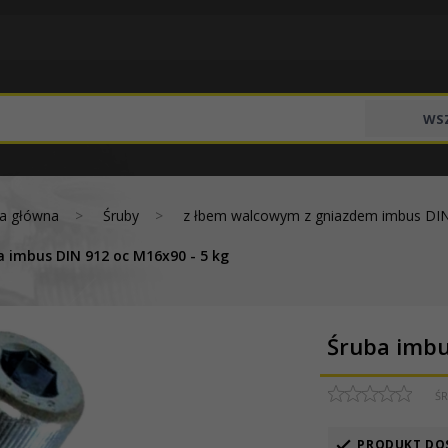
WSZ
na główna
Śruby
z łbem walcowym z gniazdem imbus DI
a imbus DIN 912 oc M16x90 - 5 kg
Śruba imbu
ŚR
PRODUKT DO