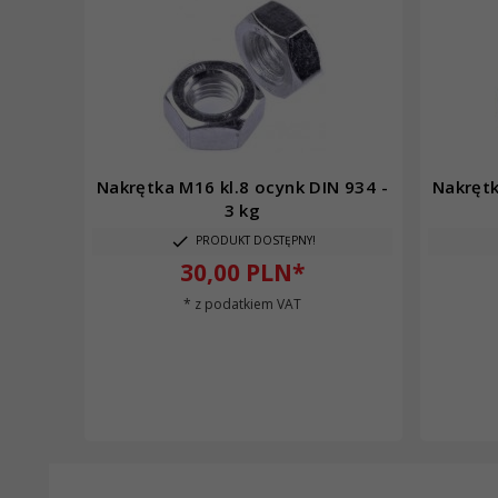
Nakrętka M16 kl.8 ocynk DIN 934 -
Nakrętk
3 kg
PRODUKT DOSTĘPNY!
30,
00
PLN*
* z podatkiem VAT