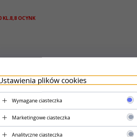
 KL.8,8 OCYNK
 ich w miejscach, w których średnica łba jest tylko nieznacznie wię
Ustawienia plików cookies
Wymagane ciasteczka
Marketingowe ciasteczka
Analityczne ciasteczka