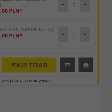
g
,
00
PLN*
kładka M16 ocynk DIN 125 - 3kg
products_quantity_87
,
00
PLN*
KUP TERAZ!
HOWKA
|
DODAJ DO PORÓWNANIA