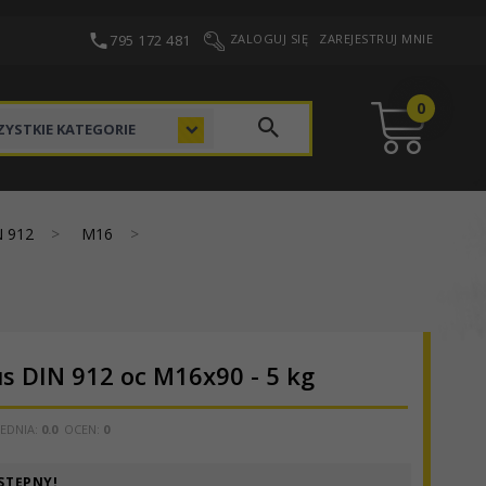
795 172 481
ZALOGUJ SIĘ
ZAREJESTRUJ MNIE
0
categories_searcher
YSTKIE KATEGORIE
N 912
M16
s DIN 912 oc M16x90 - 5 kg
EDNIA:
0.0
OCEN:
0
STĘPNY!