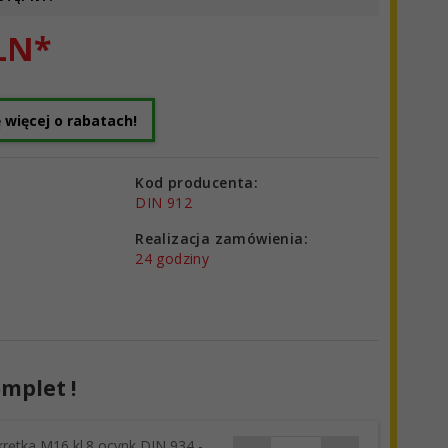
LN*
 więcej o rabatach!
Kod producenta:
DIN 912
Realizacja zamówienia:
24 godziny
mplet !
rętka M16 kl.8 ocynk DIN 934 -
products_quantity_56