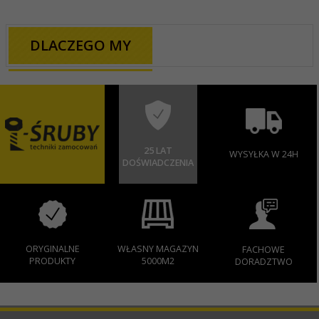
DLACZEGO MY
25 LAT
WYSYŁKA W 24H
DOŚWIADCZENIA
ORYGINALNE
WŁASNY MAGAZYN
FACHOWE
PRODUKTY
5000M2
DORADZTWO