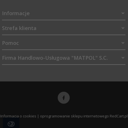
Informacje
Strefa klienta
Pomoc
Firma Handlowo-Usługowa "MATPOL" S.C.
sklep@matpol.net.pl
Informacja o cookies
|
oprogramowanie sklepu internetowego
RedCart.pl