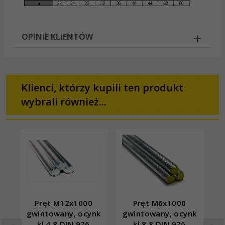
OPINIE KLIENTÓW
Klienci, którzy kupili ten produkt
wybrali również...
Pręt M12x1000
Pręt M6x1000
gwintowany, ocynk
gwintowany, ocynk
g
kl.4.8 DIN 976
kl.8.8 DIN 976