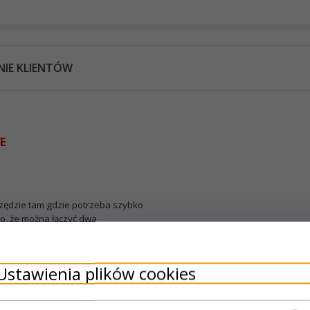
NIE KLIENTÓW
WE
szędzie tam gdzie potrzeba szybko
 to, że można łączyć dwa
yć dwie blachy
m jest bardzo
Ustawienia plików cookies