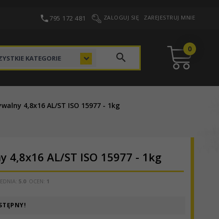
795 172 481
ZALOGUJ SIĘ
ZAREJESTRUJ MNIE
0
categories_searcher
YSTKIE KATEGORIE
ywalny 4,8x16 AL/ST ISO 15977 - 1kg
y 4,8x16 AL/ST ISO 15977 - 1kg
EDNIA:
5.0
OCEN:
1
STĘPNY!