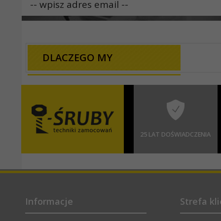
DLACZEGO MY
25 LAT DOŚWIADCZENIA
Informacje
Strefa kl