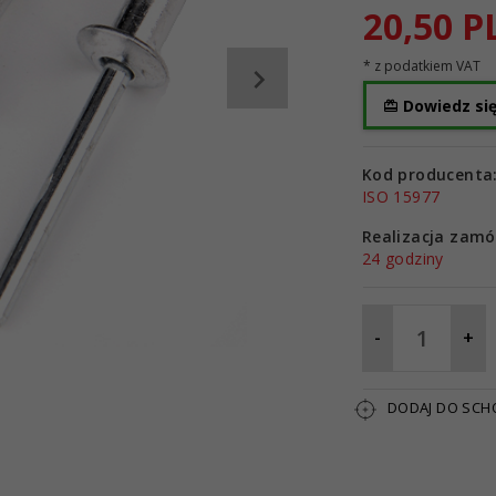
20,
50
P
* z podatkiem VAT
Dowiedz się
Kod producenta
ISO 15977
Realizacja zamó
24 godziny
-
+
DODAJ DO SC