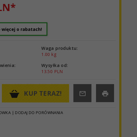
LN*
 więcej o rabatach!
:
Waga produktu:
1.00
kg
wienia:
Wysyłka od:
13.50 PLN
KUP TERAZ!
HOWKA
|
DODAJ DO PORÓWNANIA