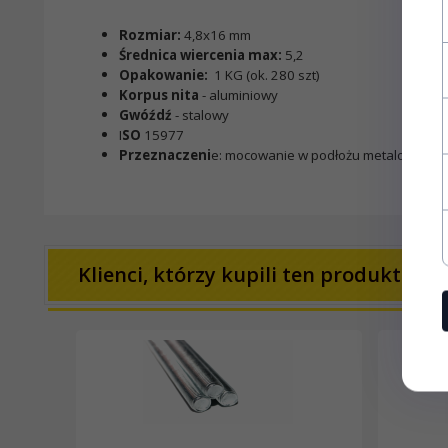
Rozmiar:
4,8x16 mm
Średnica wiercenia max:
5,2
Opakowanie:
1 KG (ok. 280 szt)
Korpus nita
- aluminiowy
Gwóźdź
- stalowy
I
SO
15977
Przeznaczeni
e: mocowanie w podłożu metalowym p
Klienci, którzy kupili ten produkt wybr