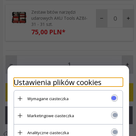
Zestaw bitów narzędzi
products_quantity_
udarowych AKU Tools AZBI-
31 - 31 szt.
75,
00
PLN*
Ustawienia plików cookies
KUP TERAZ!
Wymagane ciasteczka
Marketingowe ciasteczka
Analityczne ciasteczka
DODAJ DO SCHOWKA
|
DODAJ DO PORÓWNANIA