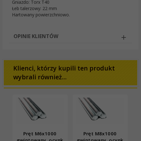
Gniazdo: Torx T40
Łeb talerzowy: 22 mm
Hartowany powierzchniowo.
OPINIE KLIENTÓW
Klienci, którzy kupili ten produkt
wybrali również...
Pręt M6x1000
Pręt M8x1000
gwintowany, ocynk
gwintowany, ocynk
g