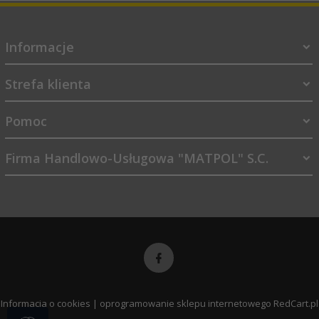
Informacje
Strefa klienta
Pomoc
Firma Handlowo-Usługowa "MATPOL" S.C.
sklep@matpol.net.pl
Informacja o cookies
|
oprogramowanie sklepu internetowego
RedCart.pl