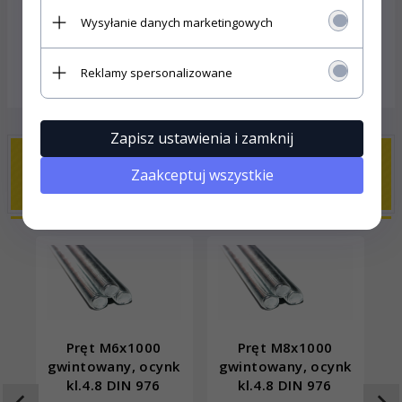
Gwint:
do drewna
Wysyłanie danych marketingowych
Łeb sześciokątny:
kluczyk 13
OPINIE KLIENTÓW
Reklamy spersonalizowane
Zapisz ustawienia i zamknij
Klienci, którzy kupili ten produkt
Zaakceptuj wszystkie
wybrali również...
Pręt M6x1000
Pręt M8x1000
gwintowany, ocynk
gwintowany, ocynk
g
kl.4.8 DIN 976
kl.4.8 DIN 976