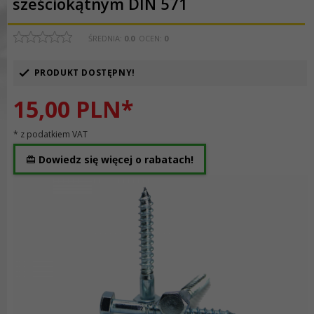
sześciokątnym DIN 571
ŚREDNIA:
0.0
OCEN:
0
PRODUKT DOSTĘPNY!
15,
00
PLN*
* z podatkiem VAT
Dowiedz się więcej o rabatach!