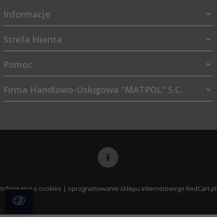
Informacje
Strefa klienta
Pomoc
Firma Handlowo-Usługowa "MATPOL" S.C.
sklep@matpol.net.pl
Informacja o cookies
|
oprogramowanie sklepu internetowego
RedCart.pl