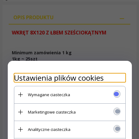
OPIS PRODUKTU
WKRĘT 8X120 Z ŁBEM SZEŚCIOKĄTNYM
Minimum zamówienia 1 kg
1kg ~ 25szt
Zastosowanie i przeznaczenie:
Ustawienia plików cookies
Tradycyjny wkręt przeznaczony do montażu w drewnie.
Możliwość zastosowania w betonie lub cegle wraz z
Wymagane ciasteczka
kołkiem rozporowym.
Specyfikacja techniczna:
Marketingowe ciasteczka
Średnica:
8 mm
Analityczne ciasteczka
Długość:
120 mm
Powłoka
: ocynk galwaniczny